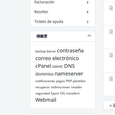
Facturación
2
Reseller
5
Tickets de ayuda
2
標籤雲
contraseña
backup
borrar
correo electrónico
cPanel
DNS
DMARC
nameserver
dominios
notificaciones
pagos
PHP
plantillas
recuperar
redireccionar
reseller
seguridad
Spam
SSL
transferir
Webmail
«