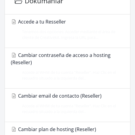
Dökümanlar
Accede a tu Resseller
Tenemos dos opciones: Acceder mediante el área de
cliente de Creativekit. Ingresa la URL para...
Cambiar contraseña de acceso a hosting
(Reseller)
Accede al WHM de tu cuenta "Reseller". Haz Clic en el
recuadro situado a la izquierda del...
Cambiar email de contacto (Reseller)
Accede al WHM de tu cuenta "Reseller". Haz Clic en el
recuadro situado a la izquierda del...
Cambiar plan de hosting (Reseller)