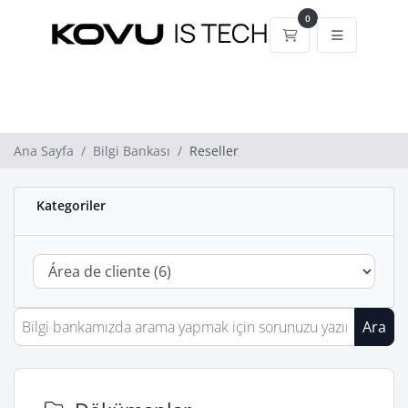
0
Sepet
Ana Sayfa
Bilgi Bankası
Reseller
Kategoriler
Ara